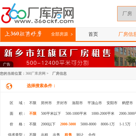
首页
厂房信
全部房源
广告
您的当前位置：
360厂库房网
> 厂房信息
选择搜索条件：
区 域：
不限
郑州市
开封市
洛阳市
平顶山市
安阳市
鹤壁市
面 积：
不限
500平米以下
500-1000平米
1000-2000平米
2000-300
价 格：
不限
2000以下
2000-5000
5000-8000
8000-1万
1-1.5万
供求类型：
不限
出租
出售
租售
转让
合作