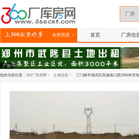
首页
厂房信
全部房源
广告
您的当前位置：
360厂库房网
>
土地信息
> 三门峡市湖滨区高速路口西2000米空